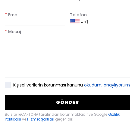
*
Email
Telefon
*
Mesaj
Kişisel verilerin korunması kanunu
okudum, onaylıyorum
GÖNDER
Bu site reCAPTCHA tarafından korunmaktadır ve Google
Gizlilik
Politikası
ve
Hizmet Şartları
geçerlidir.