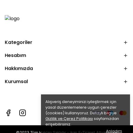
Kategoriler
Hesabım
Hakkımızda
Kurumsal
Alışveriş deneyiminizi iyileştirmek için
yasal düzenlemelere uygun çerezler
(cookies) kullanıyoruz. Detaylı bilgiye
Gizlilik ve Çerez Politikası
sayfamızdan
erişebilirsiniz.
Anladım
©2023 Tüm Hakları Saklıdır - ikas E-Ticaret
Altyapısı ile