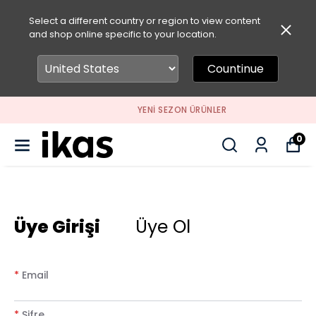
Select a different country or region to view content
and shop online specific to your location.
Countinue
YENI SEZON ÜRÜNLER
0
Üye Girişi
Üye Ol
*
Email
*
Şifre