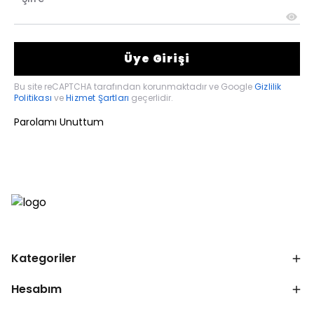
Üye Girişi
Bu site reCAPTCHA tarafından korunmaktadır ve Google
Gizlilik
Politikası
ve
Hizmet Şartları
geçerlidir.
Parolamı Unuttum
Kategoriler
Hesabım